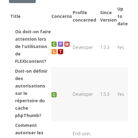
Up
Profile
Since
Title
Concerns
to
concerned
Version
date
Où doit-on faire
attention lors
de l'utilisation
Developer
1.5.3
Yes
de
FLEXIcontent?
Doit-on définir
des
autorisations
sur le
Developer
1.5.3
Yes
répertoire du
cache
phpThumb?
Comment
autoriser les
End user,