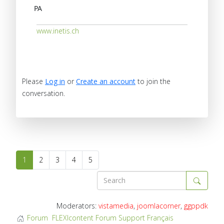
PA
www.inetis.ch
Please
Log in
or
Create an account
to join the
conversation.
1
2
3
4
5
Moderators:
vistamedia
,
joomlacorner
,
ggppdk
Forum
FLEXIcontent Forum Support Français