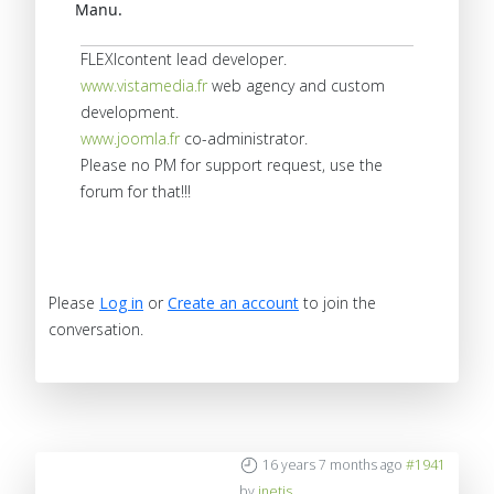
Manu.
FLEXIcontent lead developer.
www.vistamedia.fr
web agency and custom
development.
www.joomla.fr
co-administrator.
Please no PM for support request, use the
forum for that!!!
Please
Log in
or
Create an account
to join the
conversation.
16 years 7 months ago
#1941
by
inetis