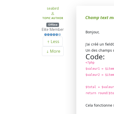
seabird
Champ text mu
TOPIC AUTHOR
Offline
Elite Member
Bonjour,
Less
J'ai créé un fiel
Un des champs d
More
Code:
<?php
$valeur1 = $item
$valeur2 = $item
$total = $valeur
return round($to
Cela fonctionne