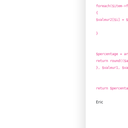
foreach($item->f
{
$valeur2[$i] = $
}
$percentage = ar
return round(($a
}, $valeur1, $va
return $percenta
Eric