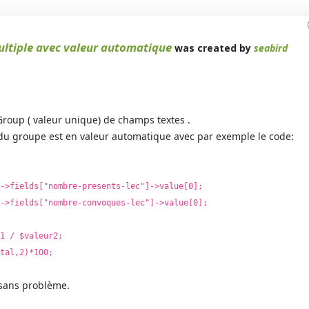
ltiple avec valeur automatique
was created by
seabird
dGroup ( valeur unique) de champs textes .
u groupe est en valeur automatique avec par exemple le code:
->fields["nombre-presents-lec"]->value[0];
->fields["nombre-convoques-lec"]->value[0];
1 / $valeur2;
tal,2)*100;
 sans problème.