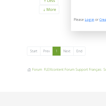
Less
More
Please
Log in
or
Crea
Start
Prev
1
Next
End
Forum
FLEXIcontent Forum Support Français
S