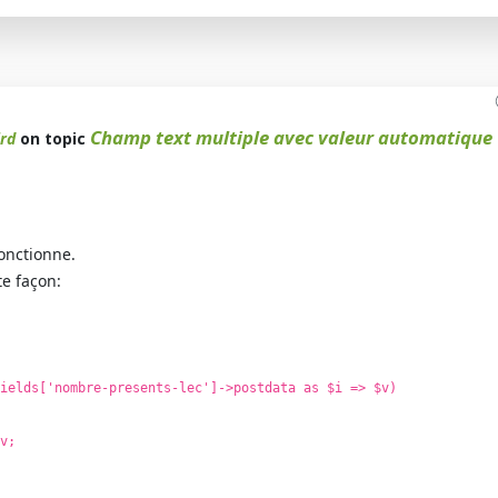
Champ text multiple avec valeur automatique
rd
on topic
fonctionne.
te façon:
ields['nombre-presents-lec']->postdata as $i => $v)
v;