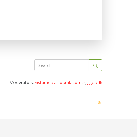
Moderators:
vistamedia
,
joomlacorner
,
ggppdk