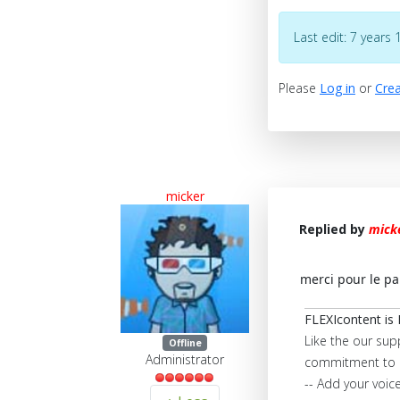
Last edit: 7 year
Please
Log in
or
Crea
micker
Replied by
mick
merci pour le pa
FLEXIcontent is 
Like the our sup
Offline
Administrator
commitment to 
-- Add your voic