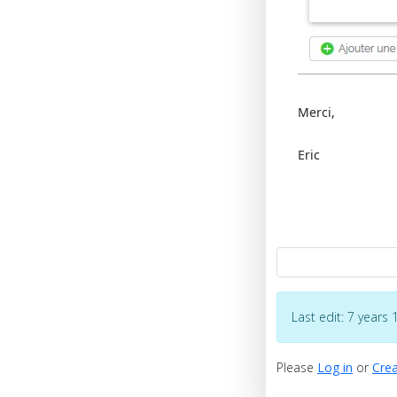
Merci,
Eric
Last edit: 7 year
Please
Log in
or
Crea