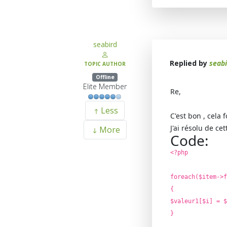
seabird
Replied by
seabi
TOPIC AUTHOR
Offline
Elite Member
Re,
Less
C'est bon , cela 
J'ai résolu de cet
More
Code:
<?php
foreach($item->f
{
$valeur1[$i] = $
}