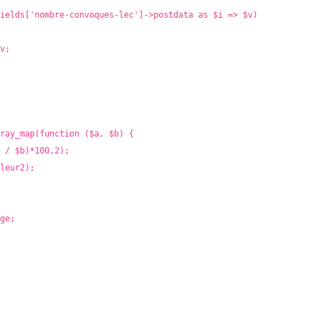
ields['nombre-convoques-lec']->postdata as $i => $v)
v;
ray_map(function ($a, $b) {
 / $b)*100,2);
leur2);
ge;