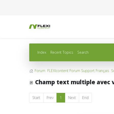
Index
Recent Topics
Search
Forum
FLEXIcontent Forum Support Français
S
Champ text multiple avec 
Start
Prev
1
Next
End