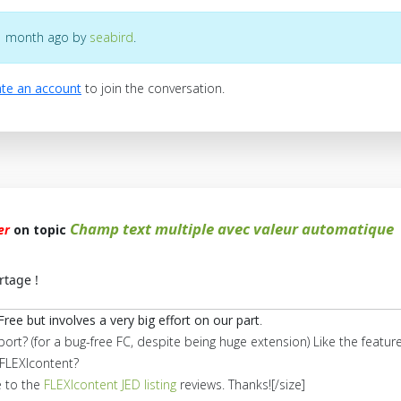
s 1 month ago by
seabird
.
te an account
to join the conversation.
Champ text multiple avec valeur automatique
er
on topic
rtage !
Free but involves a very big effort on our part
.
port? (for a bug-free FC, despite being huge extension) Like the feat
FLEXIcontent?
e to the
FLEXIcontent JED listing
reviews. Thanks![/size]